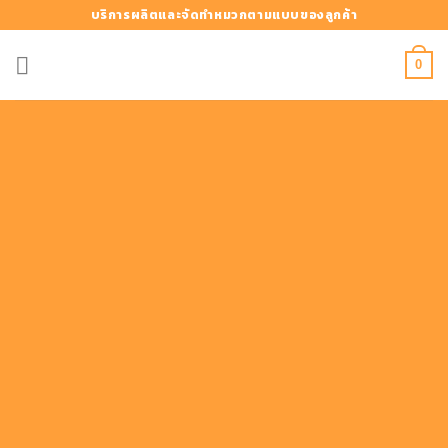
Skip
บริการผลิตและจัดทำหมวกตามแบบของลูกค้า
to
content
0
รับทำ
หมวกครบ
วงจร
หมวก