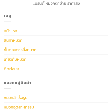
แบรนด์ หมวกตาข่าย ราคาส่ง
เมนู
หน้าแรก
สินค้าหมวก
ขั้นตอนการสั่งหมวก
เกี่ยวกับหมวก
ติดต่อเรา
หมวดหมู่สินค้า
หมวกสำเร็จรูป
หมวกอุตสาหกรรม