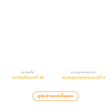
หมวกแก๊ป
หมวกอุตสาหกรรม
หมวกแก๊ปแบบที่ 48
หมวกอุตสาหกรรมแบบที่ 4
ดูสินค้าหมวกทั้งหมด