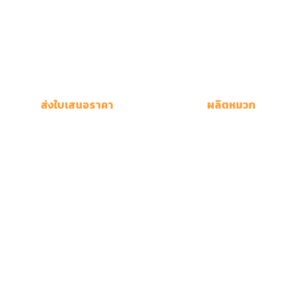
ส่งใบเสนอราคา
ผลิตหมวก