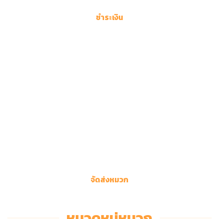
ชำระเงิน
จัดส่งหมวก
หมวดหมู่หมวก