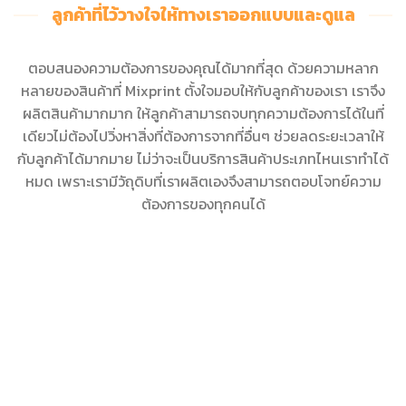
ลูกค้าที่ไว้วางใจให้ทางเราออกแบบและดูแล
ตอบสนองความต้องการของคุณได้มากที่สุด ด้วยความหลาก
หลายของสินค้าที่ Mixprint ตั้งใจมอบให้กับลูกค้าของเรา เราจึง
ผลิตสินค้ามากมาก ให้ลูกค้าสามารถจบทุกความต้องการได้ในที่
เดียวไม่ต้องไปวิ่งหาสิ่งที่ต้องการจากที่อื่นๆ ช่วยลดระยะเวลาให้
กับลูกค้าได้มากมาย ไม่ว่าจะเป็นบริการสินค้าประเภทไหนเราทำได้
หมด เพราะเรามีวัถุดิบที่เราผลิตเองจึงสามารถตอบโจทย์ความ
ต้องการของทุกคนได้