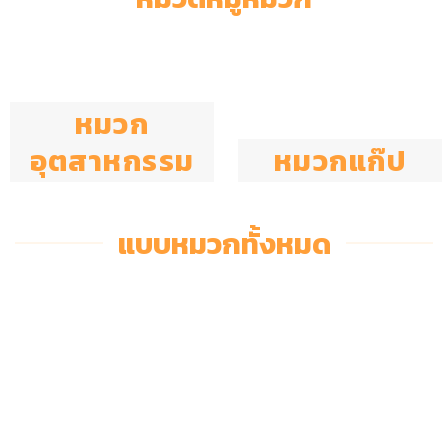
หมวก
อุตสาหกรรม
หมวกแก๊ป
แบบหมวกทั้งหมด